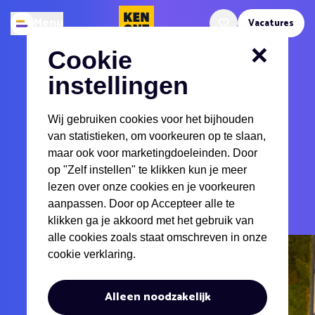
Kenonz.nl
Menu
Vacatures
Openen
Favoriete vacatures
Cookie
Ronald Bloem
instellingen
Talent Specialist Fysieke Leefomgeving
Wij gebruiken cookies voor het bijhouden
van statistieken, om voorkeuren op te slaan,
06-83181037
maar ook voor marketingdoeleinden. Door
op "Zelf instellen" te klikken kun je meer
ronald@kenonz.nl
lezen over onze cookies en je voorkeuren
aanpassen. Door op Accepteer alle te
klikken ga je akkoord met het gebruik van
alle cookies zoals staat omschreven in onze
cookie verklaring.
Alleen noodzakelijk