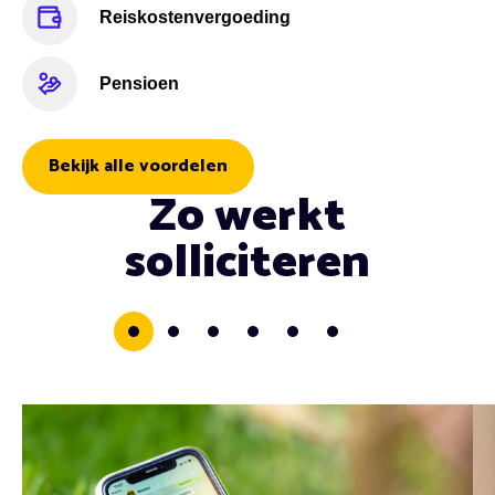
Reiskostenvergoeding
Pensioen
Bekijk alle voordelen
Zo werkt
solliciteren
0
1
2
3
4
5