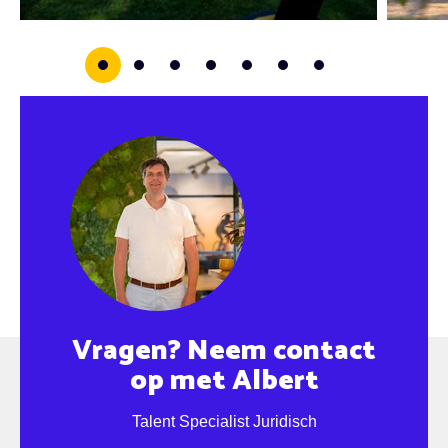
0
1
2
3
4
5
6
Vragen? Neem contact
op met Albert
Talent Specialist Juridisch