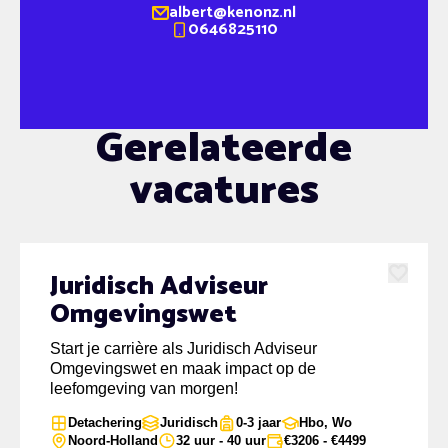
albert@kenonz.nl
0646825110
Gerelateerde
vacatures
Juridisch Adviseur
Favoriet
Omgevingswet
Start je carrière als Juridisch Adviseur
Omgevingswet en maak impact op de
leefomgeving van morgen!
Detachering
Juridisch
0-3 jaar
Hbo, Wo
Noord-Holland
32 uur - 40 uur
€3206 - €4499