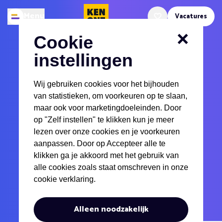
Kenonz.nl
Menu
Vacatures
Openen
Favoriete vacatures
Cookie
Handhaving jurist
instellingen
Detachering
Juridisch
Wij gebruiken cookies voor het bijhouden
van statistieken, om voorkeuren op te slaan,
0-3 jaar
Hbo, Wo
maar ook voor marketingdoeleinden. Door
Noord-Holland
32 uur - 40 uur
op "Zelf instellen" te klikken kun je meer
lezen over onze cookies en je voorkeuren
€3206 - €5033
aanpassen. Door op Accepteer alle te
klikken ga je akkoord met het gebruik van
Solliciteer nu online
alle cookies zoals staat omschreven in onze
cookie verklaring.
Solliciteer met whatsapp
Favoriete vacat
Alleen noodzakelijk