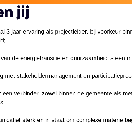
n jij
l 3 jaar ervaring als projectleider, bij voorkeur bi
id;
 van de energietransitie en duurzaamheid is een m
ng met stakeholdermanagement en participatieproc
t een verbinder, zowel binnen de gemeente als me
s;
catief sterk en in staat om complexe materie begri
.