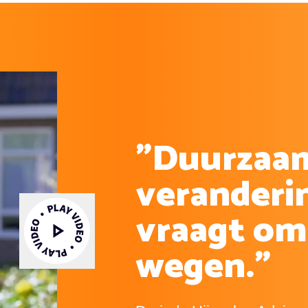
"Duurzaam
veranderin
vraagt om
Video afspelen
wegen."