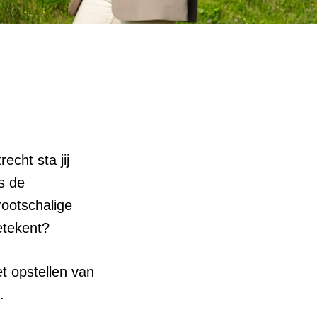
cht sta jij
s de
rootschalige
etekent?
et opstellen van
.