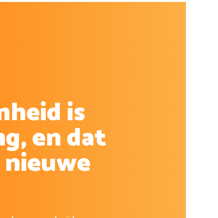
heid is
g, en dat
 nieuwe