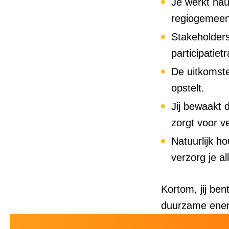
Je werkt nau
regiogemeen
Stakeholders
participatie
De uitkomste
opstelt.
Jij bewaakt 
zorgt voor ve
Natuurlijk h
verzorg je a
Kortom, jij ben
duurzame energi