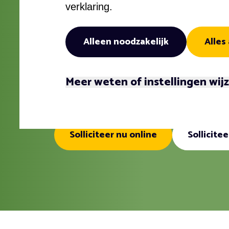
m
verklaring.
Alleen noodzakelijk
Alles
Detachering
Energietran
3-5 jaar
Hbo
Meer weten of instellingen wij
Utrecht
24 uur - 32
€4211 - €5997
Solliciteer nu online
Sollicite