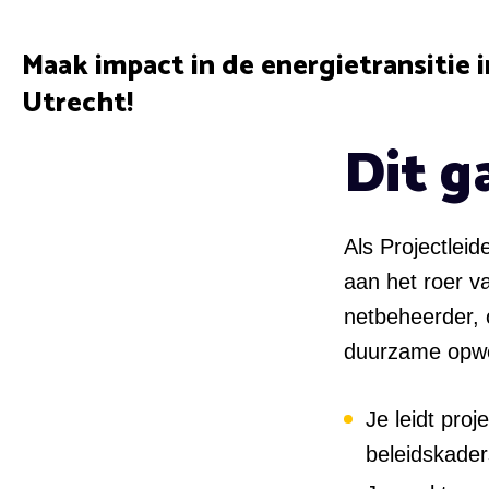
Maak impact in de energietransitie i
Utrecht!
Dit g
Als Projectlei
aan het roer v
netbeheerder, 
duurzame opwe
Je leidt proj
beleidskader