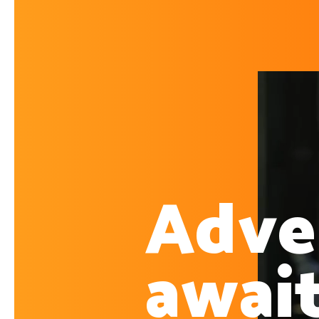
Adve
await