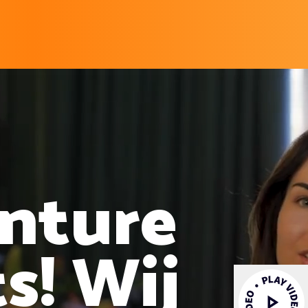
nture
s! Wij
Video afspelen