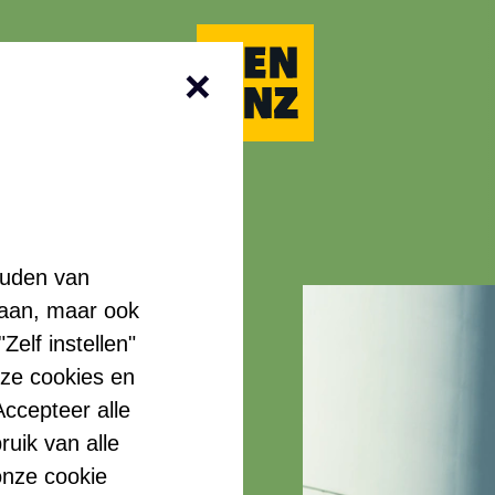
Kenonz.nl
eider
ouden van
&
laan, maar ook
elf instellen"
nze cookies en
systee
ccepteer alle
ruik van alle
onze cookie