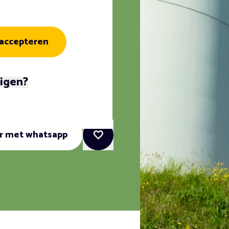
 accepteren
sitie
zigen?
 uur
er met whatsapp
Favoriete vacatures