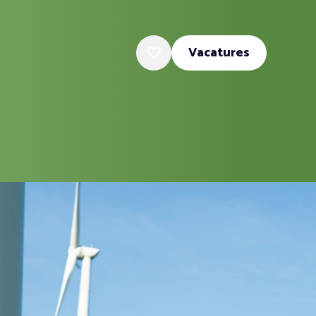
Vacatures
Favoriete vacatures