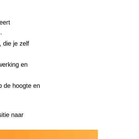
eert
.
die je zelf
werking en
op de hoogte en
itie naar