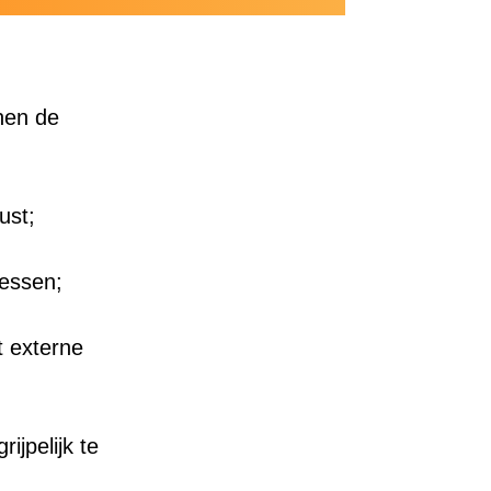
nnen de
ust;
essen;
t externe
jpelijk te