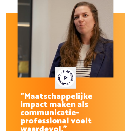
Video afspelen
"Maatschappelijke
impact maken als
communicatie-
professional voelt
waardevol."