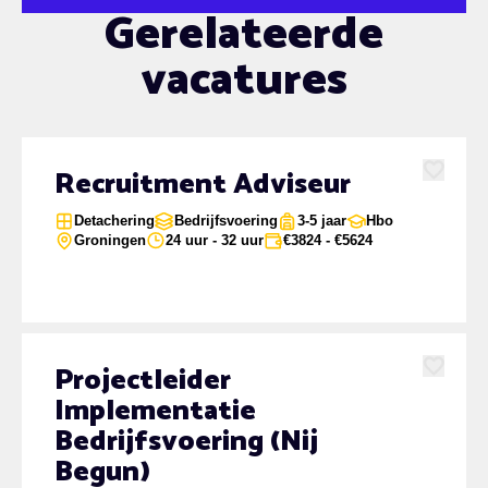
Gerelateerde
vacatures
Recruitment Adviseur
Favoriet
Detachering
Bedrijfsvoering
3-5 jaar
Hbo
Groningen
24 uur - 32 uur
€3824 - €5624
Projectleider
Favoriet
Implementatie
Bedrijfsvoering (Nij
Begun)