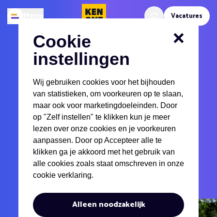
Kenonz.nl
Menu
Vacatures
Openen
Favoriete vacatures
Cookie
Inkooptrainee
instellingen
Detachering
Bedrijfsvoering
Wij gebruiken cookies voor het bijhouden
van statistieken, om voorkeuren op te slaan,
0-3 jaar
Hbo
maar ook voor marketingdoeleinden. Door
Groningen
32 uur - 40 uur
op "Zelf instellen" te klikken kun je meer
lezen over onze cookies en je voorkeuren
Solliciteer nu online
aanpassen. Door op Accepteer alle te
klikken ga je akkoord met het gebruik van
alle cookies zoals staat omschreven in onze
Solliciteer met whatsapp
Favoriete vacat
cookie verklaring.
Alleen noodzakelijk