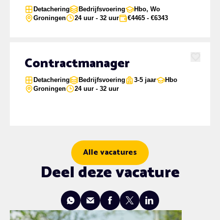
Detachering
Bedrijfsvoering
Hbo, Wo
Groningen
24 uur - 32 uur
€4465 - €6343
Contractmanager
Favoriet
Detachering
Bedrijfsvoering
3-5 jaar
Hbo
Groningen
24 uur - 32 uur
Alle vacatures
Deel deze vacature
whatsapp
mail
facebook
x
linkedin