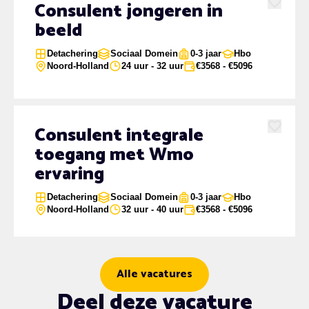
Consulent jongeren in
Favoriet
beeld
Detachering
Sociaal Domein
0-3 jaar
Hbo
Noord-Holland
24 uur - 32 uur
€3568 - €5096
Consulent integrale
Favoriet
toegang met Wmo
ervaring
Detachering
Sociaal Domein
0-3 jaar
Hbo
Noord-Holland
32 uur - 40 uur
€3568 - €5096
Alle vacatures
Deel deze vacature