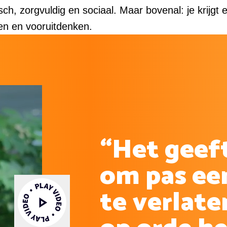
sch, zorgvuldig en sociaal. Maar bovenal: je krijgt 
en en vooruitdenken.
“Het geeft
om pas ee
te verlaten
Video afspelen