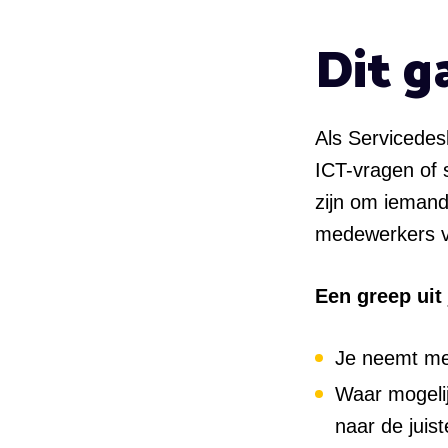
Dit g
Als Servicedes
ICT-vragen of s
zijn om iemand
medewerkers va
Een greep ui
Je neemt mel
Waar mogelijk
naar de juis