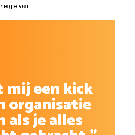
energie van
 mij een kick
n organisatie
 als je alles