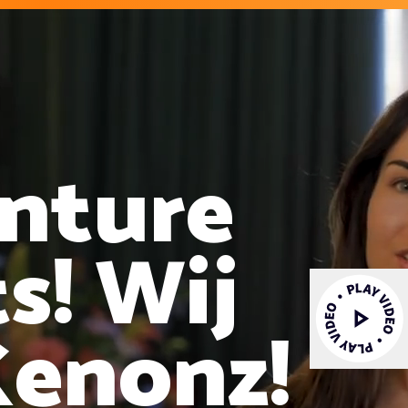
nture
s! Wij
Kenonz!
Video afspelen