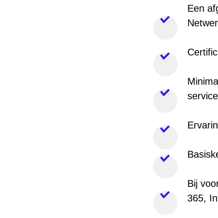
Een afg
Netwer
Certifi
Minima
servic
Ervari
Basiske
Bij voo
365, I