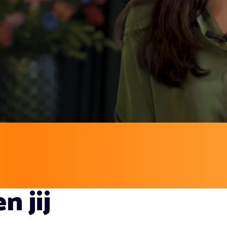
n jij