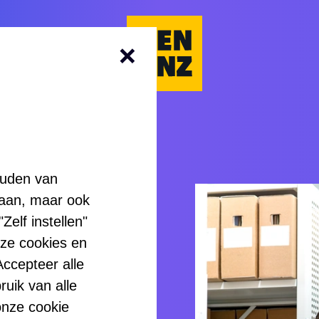
Kenonz.nl
ouden van
rker
laan, maar ook
elf instellen"
nze cookies en
desk
ccepteer alle
ruik van alle
onze cookie