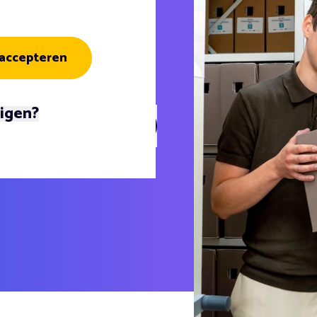
formatie-voorziening, DIV
 accepteren
 uur
zigen?
er met whatsapp
Favoriete vacatures