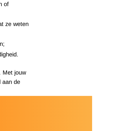
n of
at ze weten
n;
igheid.
. Met jouw
l aan de