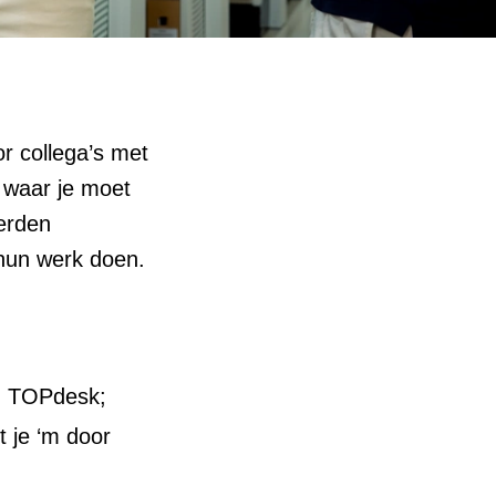
r collega’s met
s waar je moet
erden
hun werk doen.
in TOPdesk;
t je ‘m door