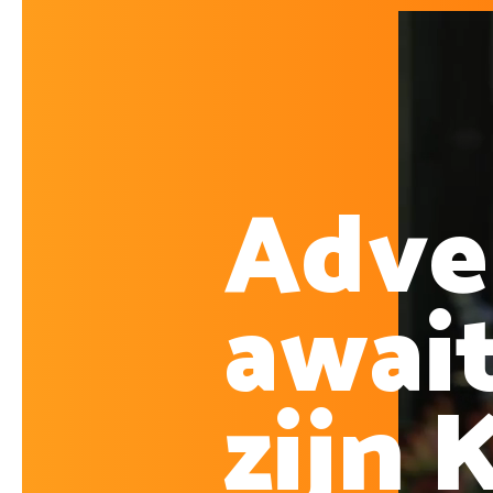
Adve
await
zijn 