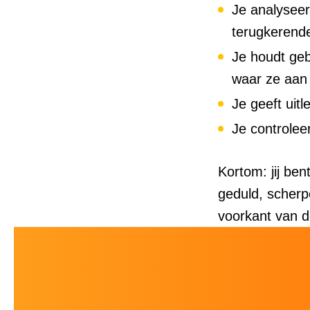
Je analyseer
terugkerend
Je houdt geb
waar ze aan 
Je geeft uit
Je controlee
Kortom: jij be
geduld, scherp
voorkant van d