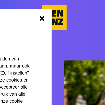
Kenonz.nl
ouden van
laan, maar ook
elf instellen"
nze cookies en
onoom
ccepteer alle
ruik van alle
onze cookie