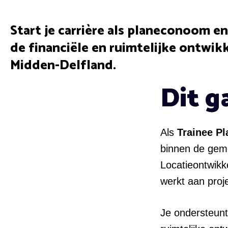
Start je carrière als planeconoom e
de financiële en ruimtelijke ontwik
Midden-Delfland.
Dit g
Als
Trainee P
binnen de geme
Locatieontwikke
werkt aan proj
Je ondersteunt