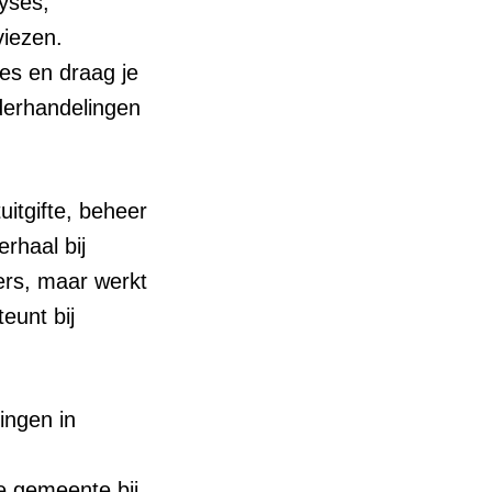
yses,
viezen.
ies en draag je
nderhandelingen
uitgifte, beheer
rhaal bij
iders, maar werkt
eunt bij
ingen in
n
e gemeente bij