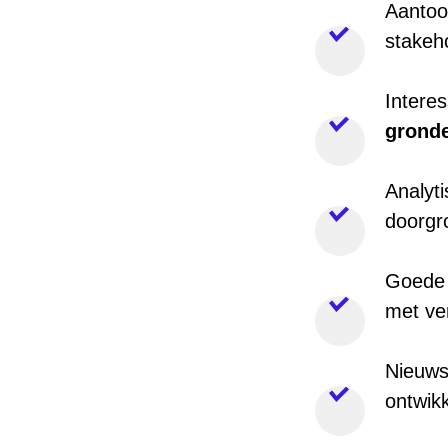
Aanto
stakeh
Intere
gronde
Analyti
doorgr
Goed
met ver
Nieuwsg
ontwik