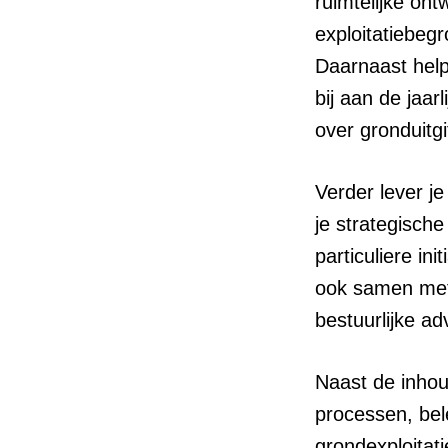
ruimtelijke on
exploitatiebeg
Daarnaast help 
bij aan de jaar
over gronduitg
Verder lever je
je strategisch
particuliere ini
ook samen met 
bestuurlijke ad
Naast de inhou
processen, be
grondexploitat