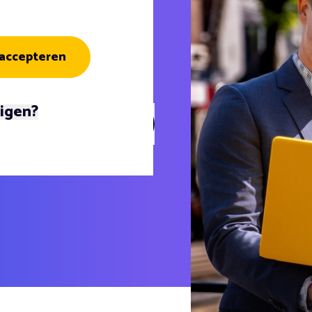
 ordening
 accepteren
uur
zigen?
er met whatsapp
Favoriete vacatures