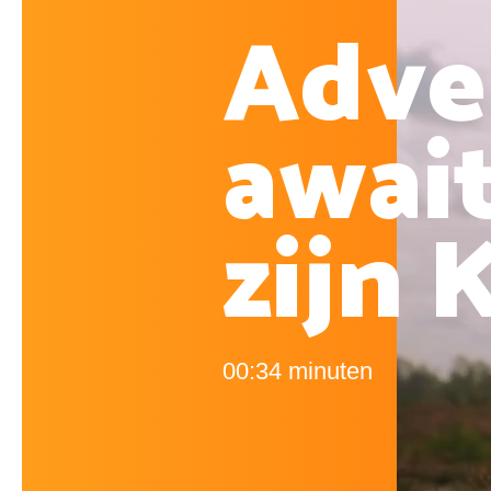
Adve
await
zijn 
00:34 minuten