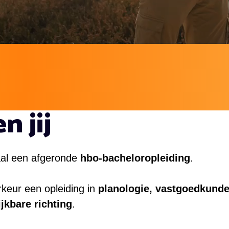
n jij
al een afgeronde
hbo-bacheloropleiding
.
rkeur een opleiding in
planologie, vastgoedkunde
ijkbare richting
.