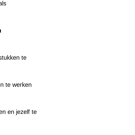
als
n
gstukken te
n te werken
n en jezelf te