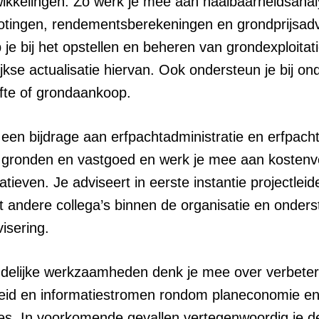
twikkelingen. Zo werk je mee aan haalbaarheidsanal
rotingen, rendementsberekeningen en grondprijsad
je bij het opstellen en beheren van grondexploitat
lijkse actualisatie hiervan. Ook ondersteun je bij o
ifte of grondaankoop.
 een bijdrage aan erfpachtadministratie en erfpacht
e gronden en vastgoed en werk je mee aan kostenve
tiatieven. Je adviseert in eerste instantie projectle
andere collega’s binnen de organisatie en onderst
visering.
delijke werkzaamheden denk je mee over verbeter
leid en informatiestromen rondom planeconomie e
ies. In voorkomende gevallen vertegenwoordig je d