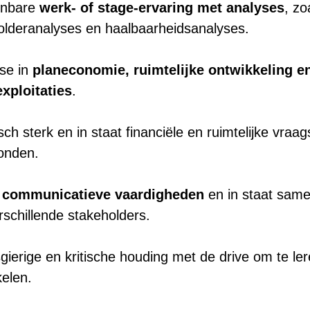
onbare
werk- of stage-ervaring met analyses
, zo
olderanalyses en haalbaarheidsanalyses.
sse in
planeconomie, ruimtelijke ontwikkeling e
xploitaties
.
sch sterk en in staat financiële en ruimtelijke vraa
onden.
e
communicatieve vaardigheden
en in staat same
schillende stakeholders.
ierige en kritische houding met de drive om te lere
kelen.