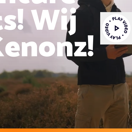
s! Wij
Kenonz!
Video afspelen