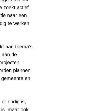
e zoekt actief
tie naar een
andig te werken
rkt aan thema’s
k aan de
projecten
orden plannen
en gemeente en
 er nodig is,
 is, maar ook