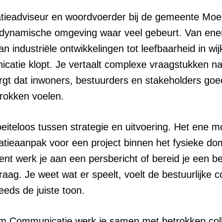
ieadviseur en woordvoerder bij de gemeente Moer
dynamische omgeving waar veel gebeurt. Van energ
 industriële ontwikkelingen tot leefbaarheid in wijke
catie klopt. Je vertaalt complexe vraagstukken na
rgt dat inwoners, bestuurders en stakeholders go
trokken voelen.
iteloos tussen strategie en uitvoering. Het ene mo
ieaanpak voor een project binnen het fysieke dom
t werk je aan een persbericht of bereid je een b
ag. Je weet wat er speelt, voelt de bestuurlijke co
eeds de juiste toon.
m Communicatie werk je samen met betrokken coll