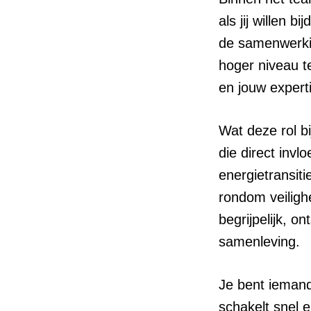
als jij willen 
de samenwerkin
hoger niveau te 
en jouw experti
Wat deze rol b
die direct inv
energietransiti
rondom veiligh
begrijpelijk, o
samenleving.
Je bent iemand 
schakelt snel 