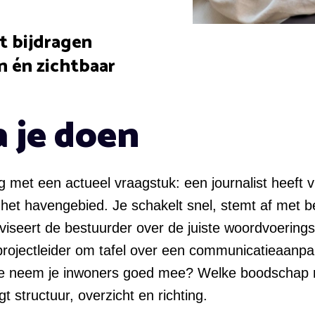
t bijdragen
n én zichtbaar
a je doen
ag met een actueel vraagstuk: een journalist heeft 
n het havengebied. Je schakelt snel, stemt af met 
viseert de bestuurder over de juiste woordvoeringsl
 projectleider om tafel over een communicatieaanp
oe neem je inwoners goed mee? Welke boodschap ra
gt structuur, overzicht en richting.