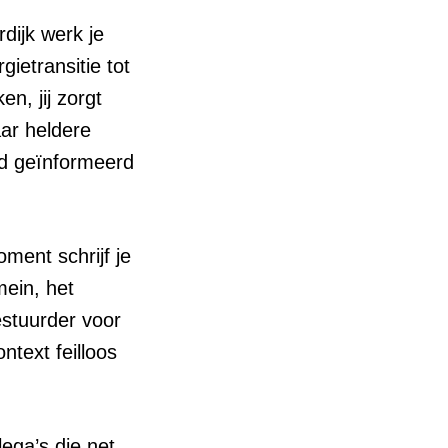
dijk werk je
ietransitie tot
n, jij zorgt
ar heldere
ed geïnformeerd
ment schrijf je
ein, het
estuurder voor
ntext feilloos
ega’s die net