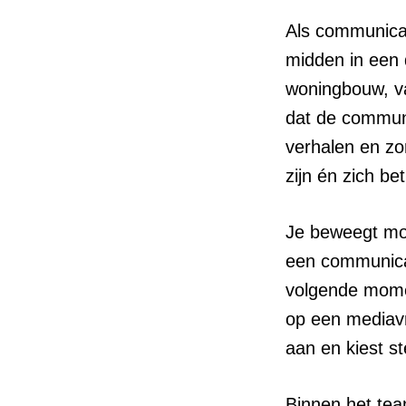
Als communicat
midden in een 
woningbouw, van
dat de communi
verhalen en zo
zijn én zich be
Je beweegt moe
een communicat
volgende momen
op een mediavra
aan en kiest st
Binnen het tea