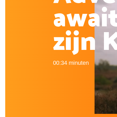
await
zijn 
00:34 minuten