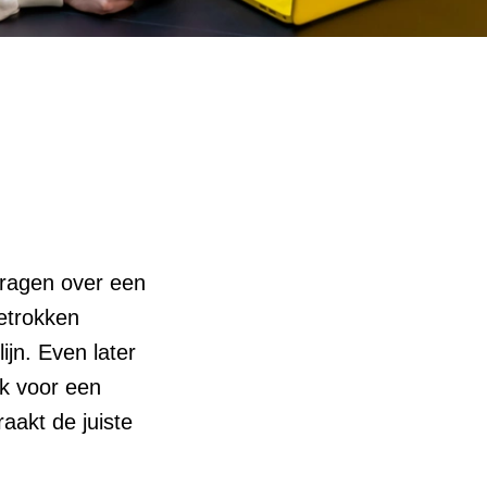
vragen over een
betrokken
ijn. Even later
ak voor een
akt de juiste