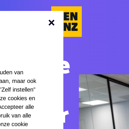
Kenonz.nl
catie
ouden van
 /
laan, maar ook
elf instellen"
nze cookies en
erder
ccepteer alle
ruik van alle
onze cookie